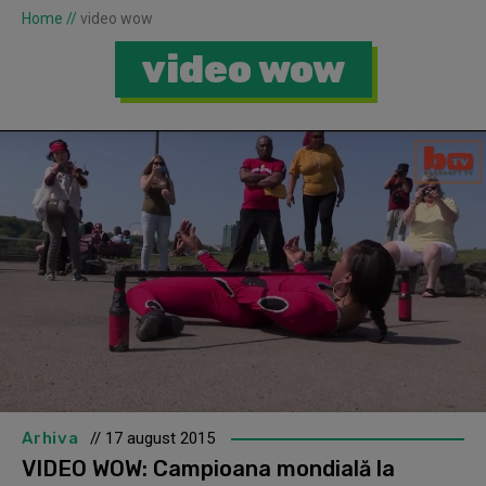
Home
//
video wow
video wow
Arhiva
// 17 august 2015
VIDEO WOW: Campioana mondială la