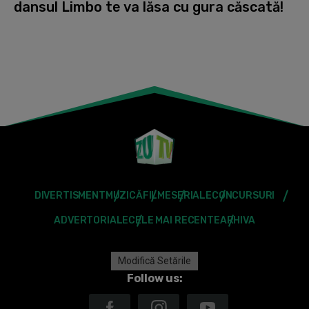
dansul Limbo te va lăsa cu gura căscată!
DIVERTISMENT
MUZICĂ
FILME
SERIALE
CONCURSURI
ADVERTORIALE
CELE MAI RECENTE
ARHIVA
Modifică Setările
Follow us: