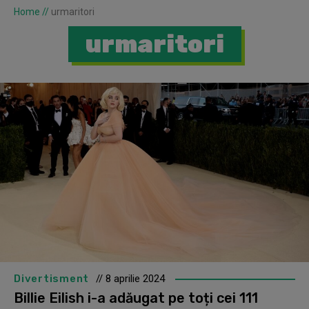
Home
//
urmaritori
urmaritori
Divertisment
// 8 aprilie 2024
Billie Eilish i-a adăugat pe toți cei 111