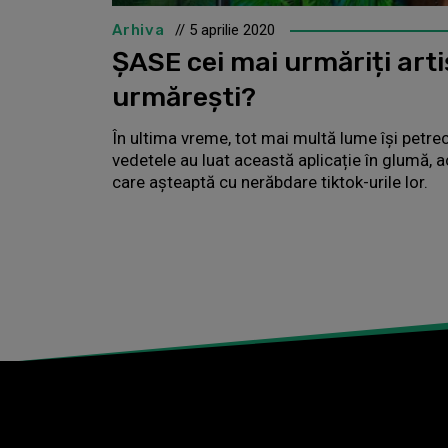
Arhiva
// 5 aprilie 2020
ȘASE cei mai urmăriți artișt
urmărești?
În ultima vreme, tot mai multă lume își petre
vedetele au luat această aplicație în glumă, 
care așteaptă cu nerăbdare tiktok-urile lor.