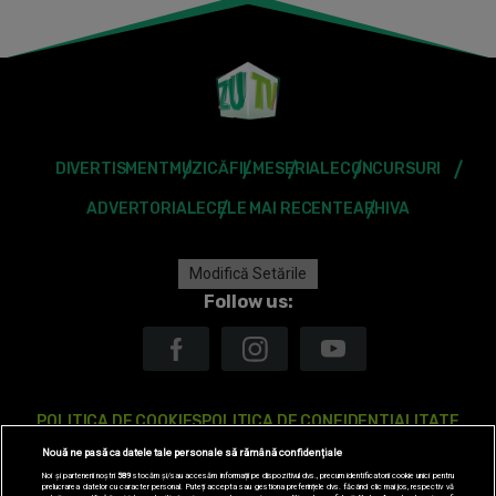
DIVERTISMENT
MUZICĂ
FILME
SERIALE
CONCURSURI
ADVERTORIALE
CELE MAI RECENTE
ARHIVA
Modifică Setările
Follow us:
POLITICA DE COOKIES
POLITICA DE CONFIDENTIALITATE
Nouă ne pasă ca datele tale personale să rămână confidențiale
ANTENA TV GROUP S.A. – DATE COMPANIE
Noi și partenerii noștri
589
stocăm și/sau accesăm informații pe dispozitivul dvs., precum identificatorii cookie unici pentru
prelucrarea datelor cu caracter personal. Puteți accepta sau gestiona preferințele dvs. făcând clic mai jos, respectiv vă