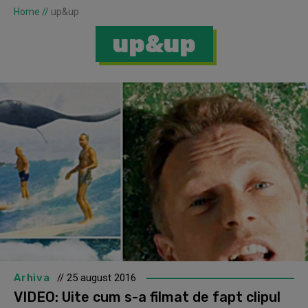
Home
//
up&up
up&up
Arhiva
// 25 august 2016
VIDEO: Uite cum s-a filmat de fapt clipul