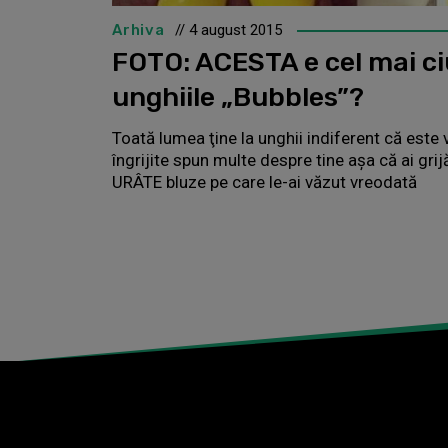
Arhiva
// 4 august 2015
FOTO: ACESTA e cel mai ciu
unghiile „Bubbles”?
Toată lumea ţine la unghii indiferent că este
îngrijite spun multe despre tine aşa că ai gri
URÂTE bluze pe care le-ai văzut vreodată