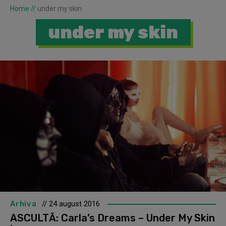
Home
//
under my skin
under my skin
Arhiva
// 24 august 2016
ASCULTĂ: Carla’s Dreams – Under My Skin