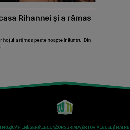
casa Rihannei și a rămas
r hoțul a rămas peste noapte înăuntru. Din
i.
T
MUZICĂ
FILME
SERIALE
CONCURSURI
ADVERTORIALE
CELE MAI R