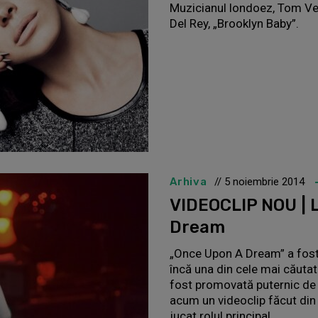
Muzicianul londoez, Tom Vek
Del Rey, „Brooklyn Baby”.
Arhiva
// 5 noiembrie 2014
VIDEOCLIP NOU | 
Dream
„Once Upon A Dream” a fost
încă una din cele mai căutat
fost promovată puternic de fi
acum un videoclip făcut din 
jucat rolul principal.