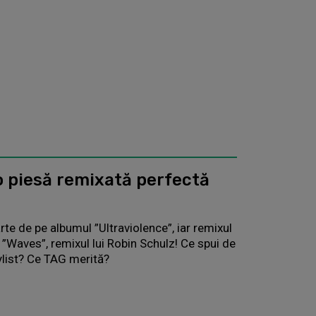
o piesă remixată perfectă
rte de pe albumul ”Ultraviolence”, iar remixul
 ”Waves”, remixul lui Robin Schulz! Ce spui de
aylist? Ce TAG merită?