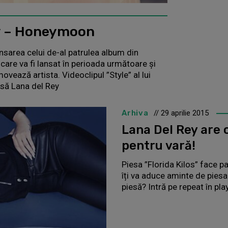
y – Honeymoon
lansarea celui de-al patrulea album din
are va fi lansat în perioada următoare şi
ovează artista. Videoclipul ”Style” al lui
esă Lana del Rey
Arhiva
// 29 aprilie 2015
Lana Del Rey are 
pentru vară!
Piesa ”Florida Kilos” face pa
îți va aduce aminte de piesa
piesă? Intră pe repeat în pl