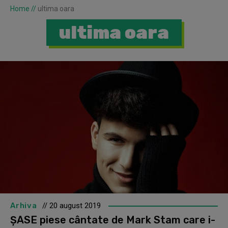
Home
//
ultima oara
ultima oara
Arhiva
// 20 august 2019
ȘASE piese cântate de Mark Stam care i-