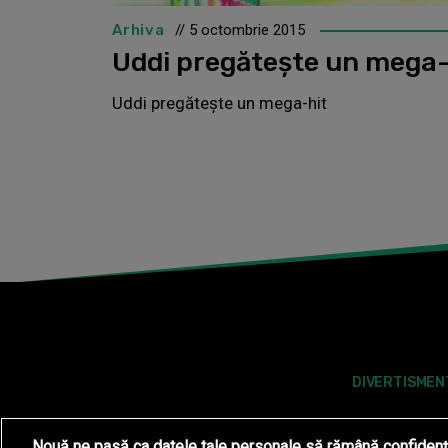
Arhiva
// 5 octombrie 2015
Uddi pregăteşte un mega-
Uddi pregăteşte un mega-hit
DIVERTISMEN
Nouă ne pasă ca datele tale personale să rămână confidenț