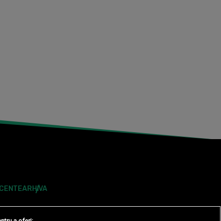
ECENTE
ARHIVA
ntru a oferi: