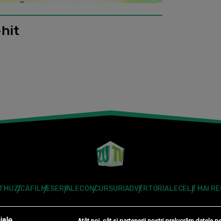
hit
T
MUZICĂ
FILME
SERIALE
CONCURSURI
ADVERTORIALE
CELE MAI R
Modifică Setările
iale
Atât noi, cât și partenerii noștri prelucrăm datele pe