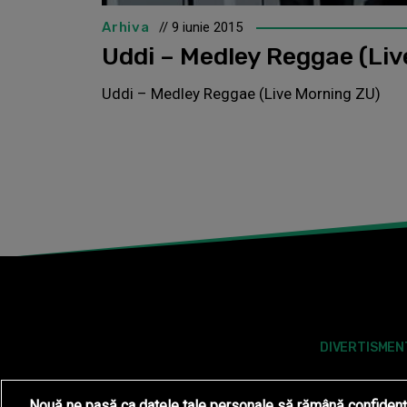
Arhiva
// 9 iunie 2015
Uddi – Medley Reggae (Li
Uddi – Medley Reggae (Live Morning ZU)
DIVERTISMEN
Nouă ne pasă ca datele tale personale să rămână confidenț