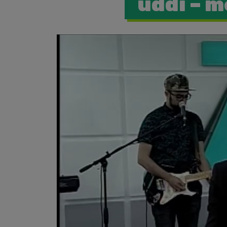
uddi – m