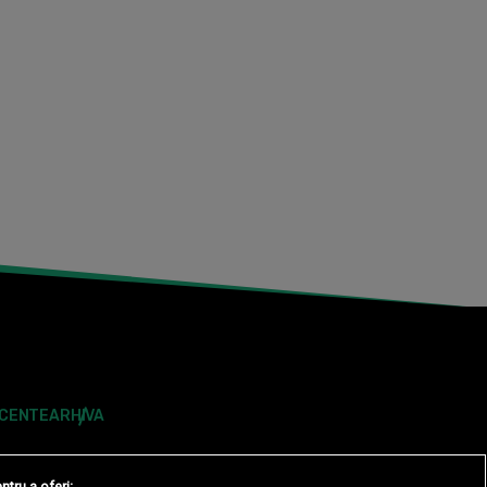
ECENTE
ARHIVA
ntru a oferi: