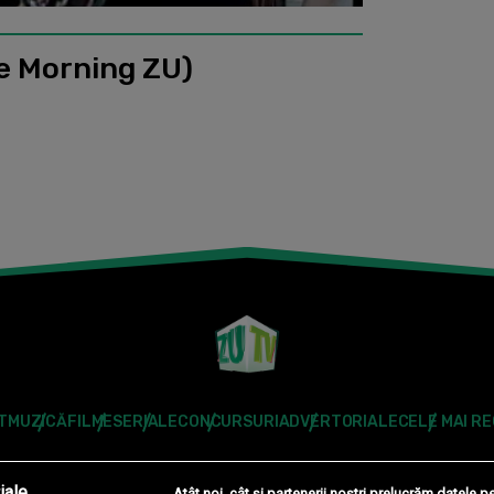
ve Morning ZU)
T
MUZICĂ
FILME
SERIALE
CONCURSURI
ADVERTORIALE
CELE MAI R
Modifică Setările
iale
Atât noi, cât și partenerii noștri prelucrăm datele pe