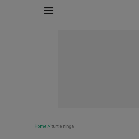
Home
//
turtle ninga