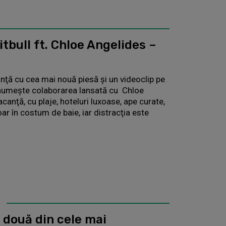
tbull ft. Chloe Angelides –
nţă cu cea mai nouă piesă şi un videoclip pe
numeşte colaborarea lansată cu Chloe
canţă, cu plaje, hoteluri luxoase, ape curate,
r în costum de baie, iar distracţia este
 două din cele mai