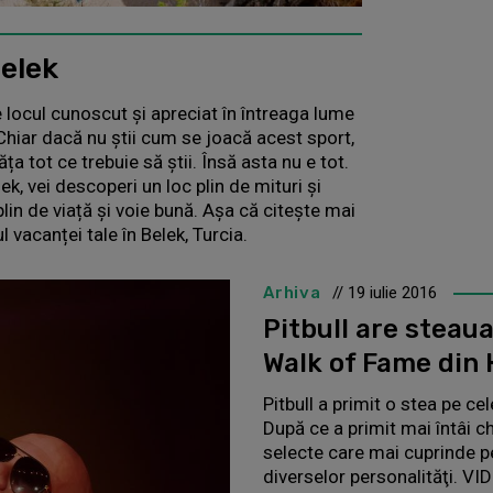
Belek
e locul cunoscut și apreciat în întreaga lume
 Chiar dacă nu știi cum se joacă acest sport,
văța tot ce trebuie să știi. Însă asta nu e tot.
k, vei descoperi un loc plin de mituri și
plin de viață și voie bună. Așa că citește mai
l vacanței tale în Belek, Turcia.
Arhiva
// 19 iulie 2016
Pitbull are steaua
Walk of Fame din
Pitbull a primit o stea pe c
După ce a primit mai întâi ch
selecte care mai cuprinde p
diverselor personalităţi. VI