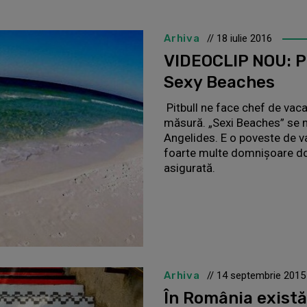
Arhiva
// 18 iulie 2016
VIDEOCLIP NOU: Pi
Sexy Beaches
Pitbull ne face chef de vaca
măsură. „Sexi Beaches” se 
Angelides. E o poveste de va
foarte multe domnişoare doa
asigurată.
Arhiva
// 14 septembrie 2015
În România există