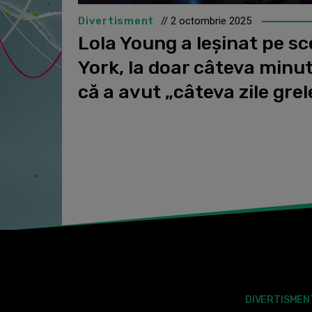
Divertisment
// 2 octombrie 2025
Lola Young a leșinat pe sc
York, la doar câteva minu
că a avut „câteva zile grel
DIVERTISMEN