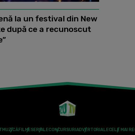
enă la un festival din New
te după ce a recunoscut
e”
T
MUZICĂ
FILME
SERIALE
CONCURSURI
ADVERTORIALE
CELE MAI R