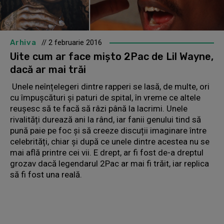
Arhiva
// 2 februarie 2016
Uite cum ar face mișto 2Pac de Lil Wayne,
dacă ar mai trăi
Unele neînțelegeri dintre rapperi se lasă, de multe, ori
cu împușcături și paturi de spital, în vreme ce altele
reușesc să te facă să râzi până la lacrimi. Unele
rivalități durează ani la rând, iar fanii genului tind să
pună paie pe foc și să creeze discuții imaginare între
celebrități, chiar și după ce unele dintre acestea nu se
mai află printre cei vii. E drept, ar fi fost de-a dreptul
grozav dacă legendarul 2Pac ar mai fi trăit, iar replica
să fi fost una reală.