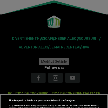
DIVERTISMENT
MUZICĂ
FILME
SERIALE
CONCURSURI
ADVERTORIALE
CELE MAI RECENTE
ARHIVA
Modifică Setările
Follow us:
POLITICA DE COOKIES
POLITICA DE CONFIDENTIALITATE
Nouă ne pasă ca datele tale personale să rămână confidențiale
ANTENA TV GROUP S.A. – DATE COMPANIE
Noi și partenerii noștri
589
stocăm și/sau accesăm informații pe dispozitivul dvs., precum identificatorii cookie unici pentru
prelucrarea datelor cu caracter personal. Puteți accepta sau gestiona preferințele dvs. făcând clic mai jos, respectiv vă