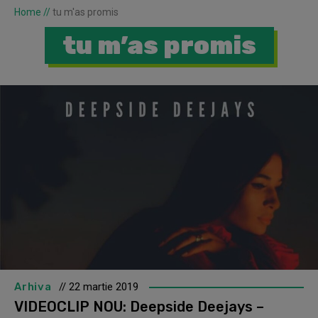
Home
//
tu m'as promis
tu m’as promis
Arhiva
// 22 martie 2019
VIDEOCLIP NOU: Deepside Deejays –