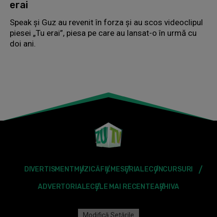
erai
Speak și Guz au revenit în forza și au scos videoclipul
piesei „Tu erai”, piesa pe care au lansat-o în urmă cu
doi ani.
DIVERTISMENT
MUZICĂ
FILME
SERIALE
CONCURSURI
ADVERTORIALE
CELE MAI RECENTE
ARHIVA
Modifică Setările