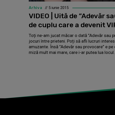
Arhiva
// 5 iunie 2015
VIDEO | Uită de ”Adevăr sa
de cuplu care a devenit V
Toți ne-am jucat măcar o dată ”Adevăr sau pro
jocuri între prieteni. Poți să afli lucruri inter
amuzante. Însă ”Adevăr sau provocare” e pe ca
miză mult mai mare, care i-ar putea lua locul