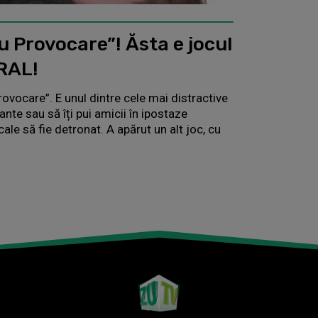
u Provocare”! Ăsta e jocul
IRAL!
vocare”. E unul dintre cele mai distractive
esante sau să îți pui amicii în ipostaze
le să fie detronat. A apărut un alt joc, cu
.