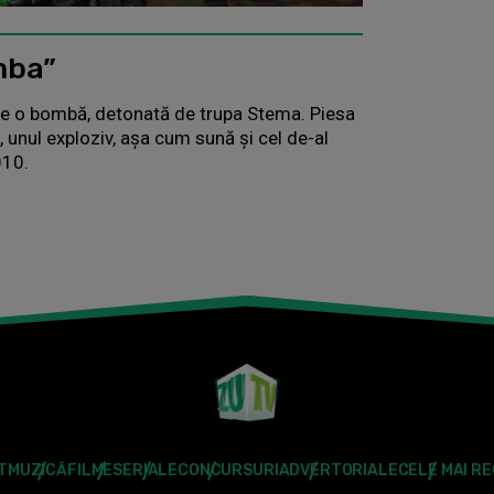
mba”
 de o bombă, detonată de trupa Stema. Piesa
, unul exploziv, aşa cum sună şi cel de-al
010.
T
MUZICĂ
FILME
SERIALE
CONCURSURI
ADVERTORIALE
CELE MAI R