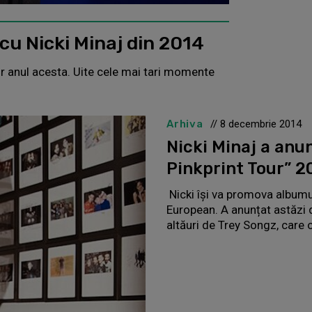
cu Nicki Minaj din 2014
or anul acesta. Uite cele mai tari momente
Arhiva
// 8 decembrie 2014
Nicki Minaj a anu
Pinkprint Tour” 2
Nicki își va promova albumul 
European. A anunțat astăzi 
altăuri de Trey Songz, care o