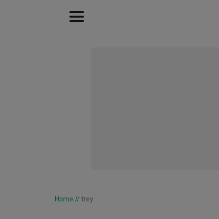
Home
//
trey