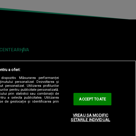
ECENTE
ARHIVA
ntru a oferi:
dispozitiv. Măsurarea performanței
ținutului personalizat. Dezvoltarea și
t personalizat. Utilizarea profilurilor
urilor pentru publicitate personalizată.
ului prin statistici sau combinații de
tru a selecta publicitatea. Utilizarea
ACCEPT TOATE
se de geolocație și identificarea prin
ONTOLOGIC
TERMENI ȘI CONDITII
CONTACT
VREAU SA MODIFIC
SETARILE INDIVIDUAL
OBSERVATORNEWS.RO
SPYNEWS.RO
TVHAPPY.RO
Y