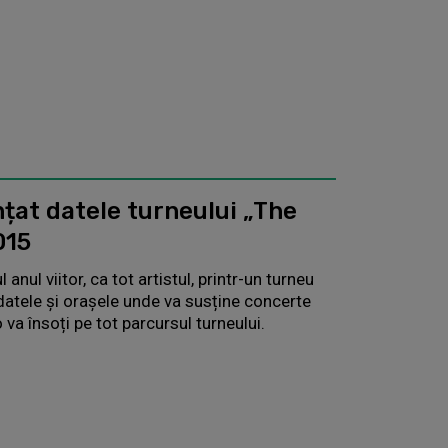
nțat datele turneului „The
015
anul viitor, ca tot artistul, printr-un turneu
datele și orașele unde va susține concerte
 va însoți pe tot parcursul turneului.