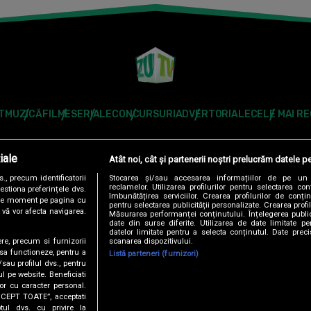
T
MUZICĂ
FILME
SERIALE
CONCURSURI
ADVERTORIALE
CELE MAI R
Modifică Setările
iale
Atât noi, cât și partenerii noștri prelucrăm datele pe
Follow us:
, precum identificatorii
Stocarea și/sau accesarea informațiilor de pe un 
reclamelor. Utilizarea profilurilor pentru selectarea con
estiona preferințele dvs.
îmbunătățirea serviciilor. Crearea profilurilor de conținu
orice moment pe pagina cu
pentru selectarea publicității personalizate. Crearea profil
u vă vor afecta navigarea.
Măsurarea performanței conținutului. Înțelegerea public
date din surse diferite. Utilizarea de date limitate pen
datelor limitate pentru a selecta conținutul. Date preci
scanarea dispozitivului.
ere, precum si furnizorii
DENTIALITATE
ANTENA TV GROUP S.A. – DATE COMPANIE
CODUL DE
 sa functioneze, pentru a
Listă parteneri (furnizori)
/sau profilul dvs., pentru
ul pe website. Beneficiati
RO
AS.RO
CATINE.RO
HELLOTASTE.RO
DEPARINTI.RO
MEDICOOL.RO
or cu caracter personal.
ACCEPT TOATE”, acceptati
USEIT.RO
RETETEFELDEFEL.RO
TRENDS ANTENAPLAY
ANTENAPLA
tul dvs. cu privire la