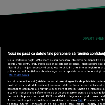
DIVERTISMEN
Nouă ne pasă ca datele tale personale să rămână confidenț
Noi și partenerii noștri
589
stocăm și/sau accesăm informații pe dispozitivul dvs.
cookie unici pentru prelucrarea datelor cu caracter personal. Puteți accepta sau g
făcând clic mai jos, respectiv vă puteți opune utilizării unui interes legitim în 
politica de confidențialitate. Aceste alegeri vor fi raportate partenerilor noștri și n
Mai multe detalii
Noi si partenerii nostri (retelele de socializare si agentiile de publicitate parten
POLITICA DE COOKIES
POLITICA DE CONFI
nostri de servicii de date analitice) prelucram date pentru a permite website-ului
personaliza continutul si anunturile publicitare afisate in functie de interesele si
a va oferi functionalitati aferente retelelor de socializare si pentru a analiza trafic
SITE-URI ANTENA GROUP
A1.RO
ANTENASTARS.
de drepturile prevazute de art. 15-22 din GDPR in legatura cu prelucrarea datel
aici
Aceste drepturi pot fi exercitate prin modalitatea indicata
. Prin click pe “
folosirea tuturor Tehnologiilor de tip Cookie, care implica inclusiv accep