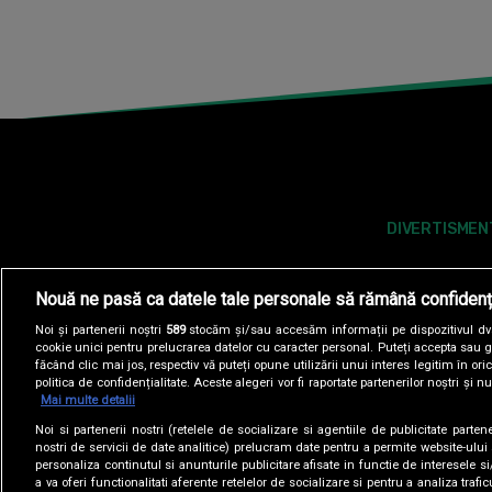
DIVERTISMEN
Nouă ne pasă ca datele tale personale să rămână confidenț
Noi și partenerii noștri
589
stocăm și/sau accesăm informații pe dispozitivul dvs.
cookie unici pentru prelucrarea datelor cu caracter personal. Puteți accepta sau g
făcând clic mai jos, respectiv vă puteți opune utilizării unui interes legitim în 
politica de confidențialitate. Aceste alegeri vor fi raportate partenerilor noștri și n
Mai multe detalii
Noi si partenerii nostri (retelele de socializare si agentiile de publicitate parten
POLITICA DE COOKIES
POLITICA DE CONFI
nostri de servicii de date analitice) prelucram date pentru a permite website-ului
personaliza continutul si anunturile publicitare afisate in functie de interesele si
a va oferi functionalitati aferente retelelor de socializare si pentru a analiza trafic
SITE-URI ANTENA GROUP
A1.RO
ANTENASTARS.