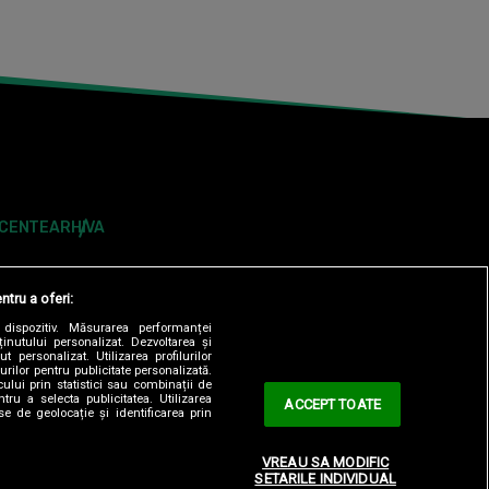
ECENTE
ARHIVA
ntru a oferi:
dispozitiv. Măsurarea performanței
ținutului personalizat. Dezvoltarea și
t personalizat. Utilizarea profilurilor
urilor pentru publicitate personalizată.
ului prin statistici sau combinații de
tru a selecta publicitatea. Utilizarea
ACCEPT TOATE
se de geolocație și identificarea prin
ONTOLOGIC
TERMENI ȘI CONDITII
CONTACT
VREAU SA MODIFIC
SETARILE INDIVIDUAL
OBSERVATORNEWS.RO
SPYNEWS.RO
TVHAPPY.RO