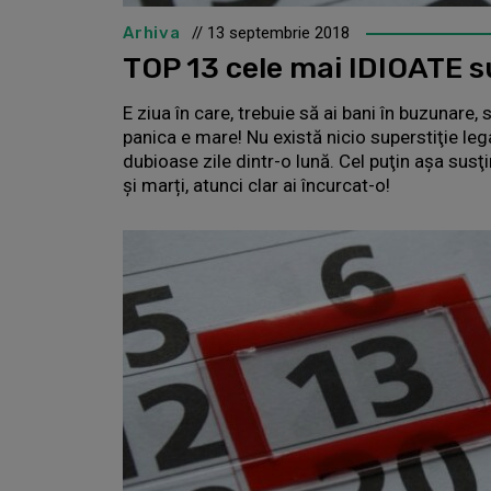
Arhiva
// 13 septembrie 2018
TOP 13 cele mai IDIOATE su
E ziua în care, trebuie să ai bani în buzunare, 
panica e mare! Nu există nicio superstiţie leg
dubioase zile dintr-o lună. Cel puţin aşa susţ
și marți, atunci clar ai încurcat-o!