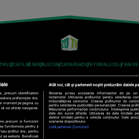
T
MUZICĂ
FILME
SERIALE
CONCURSURI
ADVERTORIALE
CELE MAI R
Modifică Setările
iale
Atât noi, cât și partenerii noștri prelucrăm datele pe
Follow us:
, precum identificatorii
Stocarea și/sau accesarea informațiilor de pe un 
reclamelor. Utilizarea profilurilor pentru selectarea con
estiona preferințele dvs.
îmbunătățirea serviciilor. Crearea profilurilor de conținu
orice moment pe pagina cu
pentru selectarea publicității personalizate. Crearea profil
u vă vor afecta navigarea.
Măsurarea performanței conținutului. Înțelegerea public
date din surse diferite. Utilizarea de date limitate pen
datelor limitate pentru a selecta conținutul. Date preci
scanarea dispozitivului.
ere, precum si furnizorii
DENTIALITATE
ANTENA TV GROUP S.A. – DATE COMPANIE
CODUL DE
 sa functioneze, pentru a
Listă parteneri (furnizori)
/sau profilul dvs., pentru
ul pe website. Beneficiati
RO
AS.RO
CATINE.RO
HELLOTASTE.RO
DEPARINTI.RO
MEDICOOL.RO