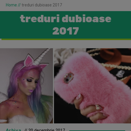
Home
//
treduri dubioase 2017
treduri dubioase
2017
Arhiva
// 20 decembrie 2017