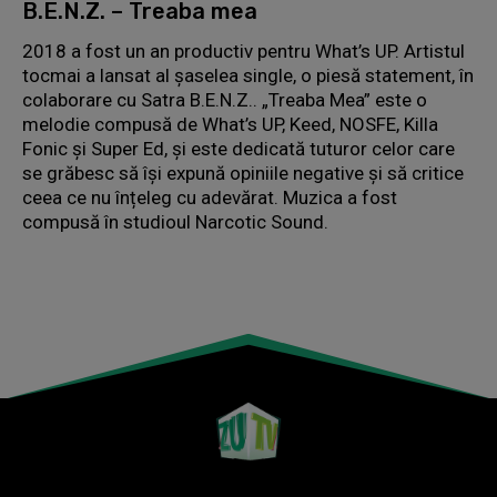
B.E.N.Z. – Treaba mea
2018 a fost un an productiv pentru What’s UP. Artistul
tocmai a lansat al șaselea single, o piesă statement, în
colaborare cu Satra B.E.N.Z.. „Treaba Mea” este o
melodie compusă de What’s UP, Keed, NOSFE, Killa
Fonic și Super Ed, și este dedicată tuturor celor care
se grăbesc să își expună opiniile negative și să critice
ceea ce nu înțeleg cu adevărat. Muzica a fost
compusă în studioul Narcotic Sound.