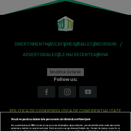
DIVERTISMENT
MUZICĂ
FILME
SERIALE
CONCURSURI
ADVERTORIALE
CELE MAI RECENTE
ARHIVA
Modifică Setările
Follow us:
POLITICA DE COOKIES
POLITICA DE CONFIDENTIALITATE
Nouă ne pasă ca datele tale personale să rămână confidențiale
ANTENA TV GROUP S.A. – DATE COMPANIE
Noi și partenerii noștri
589
stocăm și/sau accesăm informații pe dispozitivul dvs., precum identificatorii cookie unici pentru
prelucrarea datelor cu caracter personal. Puteți accepta sau gestiona preferințele dvs. făcând clic mai jos, respectiv vă