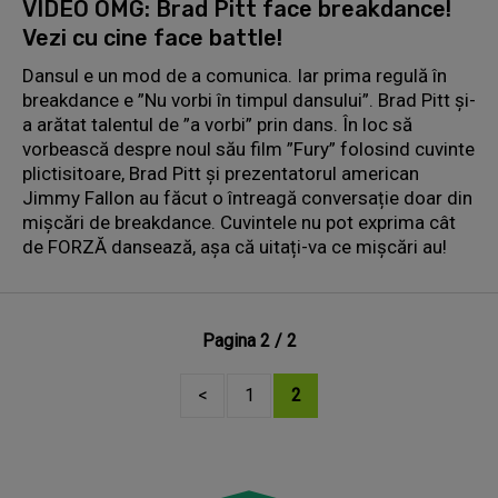
VIDEO OMG: Brad Pitt face breakdance!
Vezi cu cine face battle!
Dansul e un mod de a comunica. Iar prima regulă în
breakdance e ”Nu vorbi în timpul dansului”. Brad Pitt și-
a arătat talentul de ”a vorbi” prin dans. În loc să
vorbească despre noul său film ”Fury” folosind cuvinte
plictisitoare, Brad Pitt și prezentatorul american
Jimmy Fallon au făcut o întreagă conversație doar din
mișcări de breakdance. Cuvintele nu pot exprima cât
de FORZĂ dansează, așa că uitați-va ce mișcări au!
Pagina 2 / 2
<
1
2