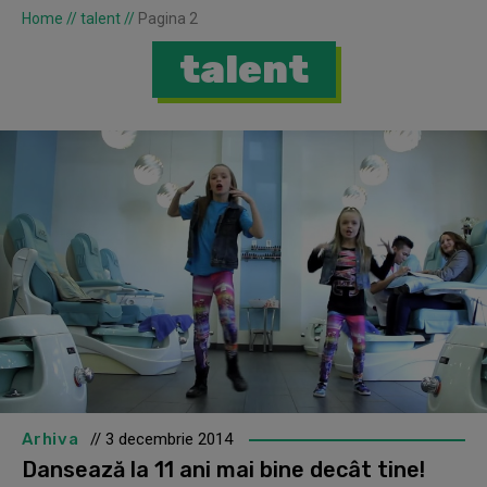
Home
//
talent
//
Pagina 2
talent
Arhiva
// 3 decembrie 2014
Dansează la 11 ani mai bine decât tine!