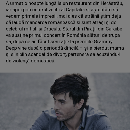
A urmat o noapte lungă la un restaurant din Herăstrău,
iar apoi prin centrul vechi al Capitalei şi aşteptăm să
vedem primele impresii, mai ales că străinii ştim deja
că laudă mâncarea românească şi sunt atraşi şi de
celebrul mit al lui Dracula. Starul din Piraţii din Caraibe
va susţine primul concert în România alături de trupa
sa, după ce au făcut senzaţie la premiile Grammy.
Depp vine după o perioadă dificilă – şi-a pierdut mama
şi e în plin scandal de divorţ, partenera sa acuzându-l
de violenţă domestică.