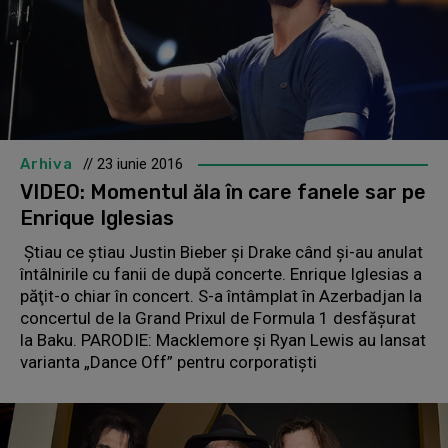
Arhiva
// 23 iunie 2016
VIDEO: Momentul ăla în care fanele sar pe
Enrique Iglesias
Ştiau ce ştiau Justin Bieber şi Drake când şi-au anulat
întâlnirile cu fanii de după concerte. Enrique Iglesias a
păţit-o chiar în concert. S-a întâmplat în Azerbadjan la
concertul de la Grand Prixul de Formula 1 desfăşurat
la Baku. PARODIE: Macklemore şi Ryan Lewis au lansat
varianta „Dance Off” pentru corporatişti