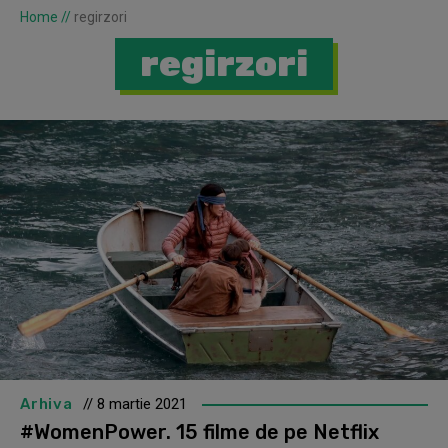
Home
//
regirzori
regirzori
Arhiva
// 8 martie 2021
#WomenPower. 15 filme de pe Netflix