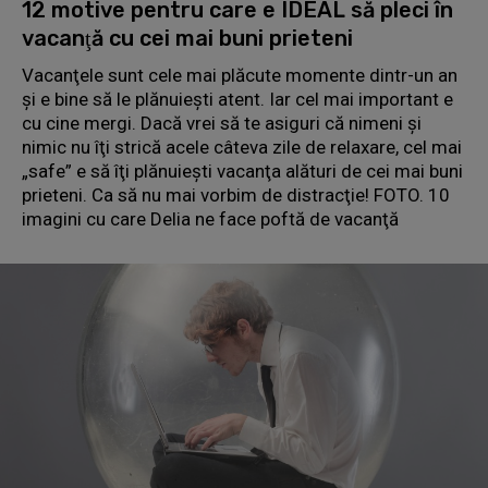
12 motive pentru care e IDEAL să pleci în
vacanţă cu cei mai buni prieteni
Vacanţele sunt cele mai plăcute momente dintr-un an
şi e bine să le plănuieşti atent. Iar cel mai important e
cu cine mergi. Dacă vrei să te asiguri că nimeni şi
nimic nu îţi strică acele câteva zile de relaxare, cel mai
„safe” e să îţi plănuieşti vacanţa alături de cei mai buni
prieteni. Ca să nu mai vorbim de distracţie! FOTO. 10
imagini cu care Delia ne face poftă de vacanţă