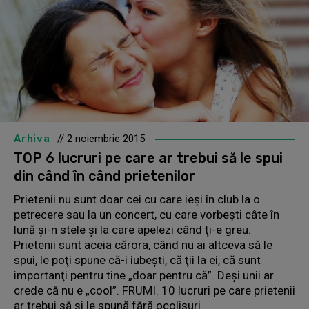
Arhiva
// 2 noiembrie 2015
TOP 6 lucruri pe care ar trebui să le spui
din când în când prietenilor
Prietenii nu sunt doar cei cu care ieşi în club la o
petrecere sau la un concert, cu care vorbeşti câte în
lună şi-n stele şi la care apelezi când ţi-e greu.
Prietenii sunt aceia cărora, când nu ai altceva să le
spui, le poţi spune că-i iubeşti, că ţii la ei, că sunt
importanţi pentru tine „doar pentru că”. Deşi unii ar
crede că nu e „cool”. FRUMI. 10 lucruri pe care prietenii
ar trebui să şi le spună fără ocolişuri