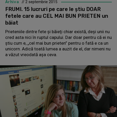
Arhiva
// 2 septembrie 2015
FRUMI. 15 lucruri pe care le ştiu DOAR
fetele care au CEL MAI BUN PRIETEN un
băiat
Prieteniile dintre fete şi băieţi chiar există, deşi unii nu
cred asta nici în ruptul capului. Dar doar pentru că ei nu
ştiu cum e, „cel mai bun prieten” pentru o fată e ca un
unicorn. Adică toată lumea a auzit de el, dar nimeni nu
a văzut vreodată aşa ceva.