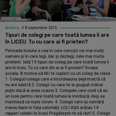
Arhiva
// 8 septembrie 2015
Tipuri de colegi pe care toată lumea îi are
în LICEU. Tu cu care ai fi prieten?
Perioada liceului e cea în care cunoşti cei mai mulţi
oameni şi în care legi, dar şi dezlegi, cele mai multe
prietenii. Iată 13 tipuri de colegi pe care toată lumea îi
are în liceu. Tu cu care din ei ai fi prieten? Începe
şcoala. 8 motive să NU te cuplezi cu un coleg de clasă
1. Colegul/colega care e întotdeauna deprimat/ă că
nu are iubit/ă 2. Colegii cu care te-ai giugiuli măcar
puţin dacă ai avea ocazia 3. Colegele care cred că au
un look pentru care toată lumea le invidiază, deşi se
machiază ca nişte clovni. 4. Colegii care îşi numără
mereu banii în faţa celorlalţi. LOL! AŞA arătau 14
rapperi celebri în liceu! Pregăteşte-te să râzi! 5. Colegii