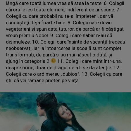
lângă care toată lumea vrea să stea la teste. 6. Colegii
cărora le ies toate glumele, indiferent ce ar spune. 7.
Colegii cu care probabil nu te-ai împrieteni, dar vă
cunoaşteţi deja foarte bine. 8. Colegii care devin
vegetarieni si spun asta tuturor, de parcă ar fi câştigat
vreun premiu Nobel. 9. Colegii care habar n-au să
disimuleze. 10. Colegii care înainte de vacanţă treceau
neobservaţi, iar la întoarcerea la şcoală sunt complet
transformaţi, de parcă s-au mai născut o dată, şi
ajung în categoria 2
11. Colegii care mint într-una,
despre orice, doar de dragul de a li se da atenţie. 12.
Colegii care o ard mereu „dubios”. 13. Colegii cu care
ştii că vei rămâne prieten pe viaţă.