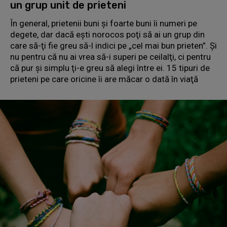
un grup unit de prieteni
În general, prietenii buni şi foarte buni îi numeri pe
degete, dar dacă eşti norocos poţi să ai un grup din
care să-ţi fie greu să-l indici pe „cel mai bun prieten”. Şi
nu pentru că nu ai vrea să-i superi pe ceilalţi, ci pentru
că pur şi simplu ţi-e greu să alegi între ei. 15 tipuri de
prieteni pe care oricine îi are măcar o dată în viaţă