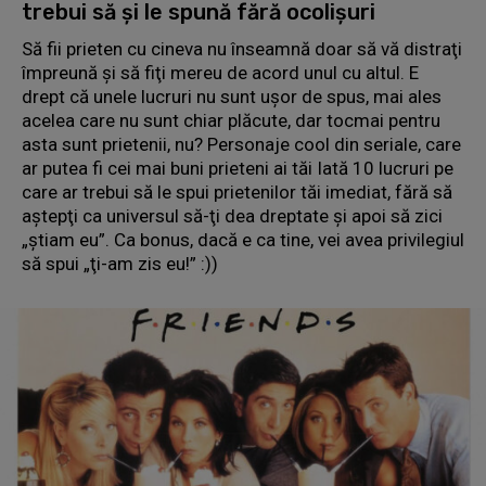
trebui să şi le spună fără ocolişuri
Să fii prieten cu cineva nu înseamnă doar să vă distraţi
împreună şi să fiţi mereu de acord unul cu altul. E
drept că unele lucruri nu sunt uşor de spus, mai ales
acelea care nu sunt chiar plăcute, dar tocmai pentru
asta sunt prietenii, nu? Personaje cool din seriale, care
ar putea fi cei mai buni prieteni ai tăi Iată 10 lucruri pe
care ar trebui să le spui prietenilor tăi imediat, fără să
aştepţi ca universul să-ţi dea dreptate şi apoi să zici
„ştiam eu”. Ca bonus, dacă e ca tine, vei avea privilegiul
să spui „ţi-am zis eu!” :))