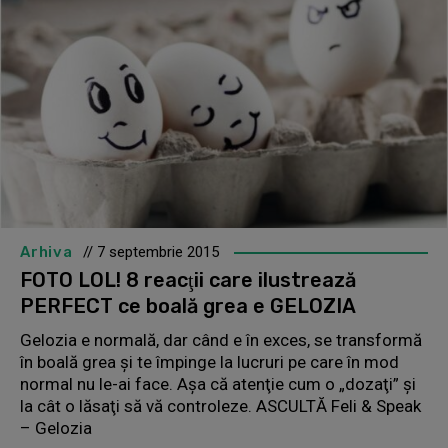
Arhiva
// 7 septembrie 2015
FOTO LOL! 8 reacţii care ilustrează
PERFECT ce boală grea e GELOZIA
Gelozia e normală, dar când e în exces, se transformă
în boală grea şi te împinge la lucruri pe care în mod
normal nu le-ai face. Aşa că atenţie cum o „dozaţi” şi
la cât o lăsaţi să vă controleze. ASCULTĂ Feli & Speak
– Gelozia