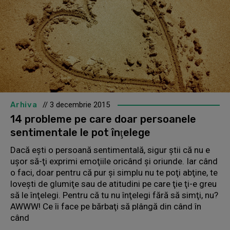
Arhiva
// 3 decembrie 2015
14 probleme pe care doar persoanele
sentimentale le pot înţelege
Dacă eşti o persoană sentimentală, sigur ştii că nu e
uşor să-ţi exprimi emoţiile oricând şi oriunde. Iar când
o faci, doar pentru că pur şi simplu nu te poţi abţine, te
loveşti de glumiţe sau de atitudini pe care ţie ţi-e greu
să le înţelegi. Pentru că tu nu înţelegi fără să simţi, nu?
AWWW! Ce îi face pe bărbaţi să plângă din când în
când