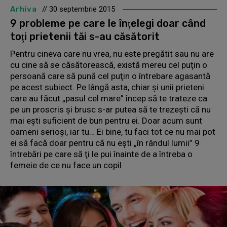
Arhiva
// 30 septembrie 2015
9 probleme pe care le înţelegi doar când
toţi prietenii tăi s-au căsătorit
Pentru cineva care nu vrea, nu este pregătit sau nu are
cu cine să se căsătorească, există mereu cel puţin o
persoană care să pună cel puţin o întrebare agasantă
pe acest subiect. Pe lângă asta, chiar şi unii prieteni
care au făcut „pasul cel mare” încep să te trateze ca
pe un proscris şi brusc s-ar putea să te trezeşti că nu
mai eşti suficient de bun pentru ei. Doar acum sunt
oameni serioşi, iar tu… Ei bine, tu faci tot ce nu mai pot
ei să facă doar pentru că nu eşti „în rândul lumii” 9
întrebări pe care să ţi le pui înainte de a întreba o
femeie de ce nu face un copil