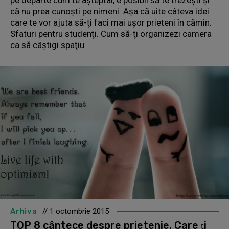
pe departe cum te aşteptai, e posibil să te trezeşti şi
că nu prea cunoşti pe nimeni. Aşa că uite câteva idei
care te vor ajuta să-ţi faci mai uşor prieteni în cămin.
Sfaturi pentru studenţi. Cum să-ţi organizezi camera
ca să câştigi spaţiu
Arhiva
// 1 octombrie 2015
TOP 8 cântece despre prietenie. Care ţi