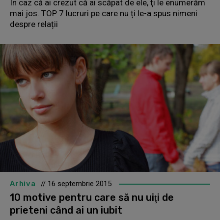
În caz că ai crezut că ai scăpat de ele, ţi le enumerăm
mai jos. TOP 7 lucruri pe care nu ți le-a spus nimeni
despre relații
Arhiva
// 16 septembrie 2015
10 motive pentru care să nu uiţi de
prieteni când ai un iubit