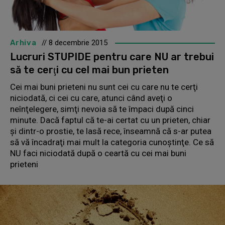
Arhiva
// 8 decembrie 2015
Lucruri STUPIDE pentru care NU ar trebui
să te cerţi cu cel mai bun prieten
Cei mai buni prieteni nu sunt cei cu care nu te cerţi
niciodată, ci cei cu care, atunci când aveţi o
neînţelegere, simţi nevoia să te împaci după cinci
minute. Dacă faptul că te-ai certat cu un prieten, chiar
şi dintr-o prostie, te lasă rece, înseamnă că s-ar putea
să vă încadraţi mai mult la categoria cunoştinţe. Ce să
NU faci niciodată după o ceartă cu cei mai buni
prieteni