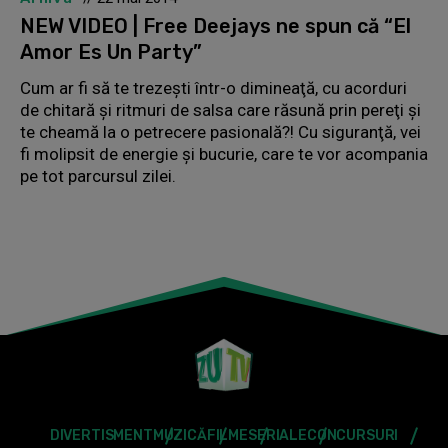
NEW VIDEO | Free Deejays ne spun că “El
Amor Es Un Party”
Cum ar fi să te trezeşti într-o dimineaţă, cu acorduri
de chitară şi ritmuri de salsa care răsună prin pereţi şi
te cheamă la o petrecere pasională?! Cu siguranţă, vei
fi molipsit de energie şi bucurie, care te vor acompania
pe tot parcursul zilei.
DIVERTISMENT
MUZICĂ
FILME
SERIALE
CONCURSURI