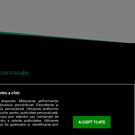
ECENTE
ARHIVA
ntru a oferi:
dispozitiv. Măsurarea performanței
ținutului personalizat. Dezvoltarea și
t personalizat. Utilizarea profilurilor
urilor pentru publicitate personalizată.
ului prin statistici sau combinații de
tru a selecta publicitatea. Utilizarea
ACCEPT TOATE
se de geolocație și identificarea prin
ONTOLOGIC
TERMENI ȘI CONDITII
CONTACT