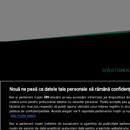
DIVERTISMEN
Nouă ne pasă ca datele tale personale să rămână confidenț
Noi și partenerii noștri
589
stocăm și/sau accesăm informații pe dispozitivul dvs.
cookie unici pentru prelucrarea datelor cu caracter personal. Puteți accepta sau g
făcând clic mai jos, respectiv vă puteți opune utilizării unui interes legitim în 
politica de confidențialitate. Aceste alegeri vor fi raportate partenerilor noștri și n
Mai multe detalii
Noi si partenerii nostri (retelele de socializare si agentiile de publicitate parten
POLITICA DE COOKIES
POLITICA DE CONFI
nostri de servicii de date analitice) prelucram date pentru a permite website-ului