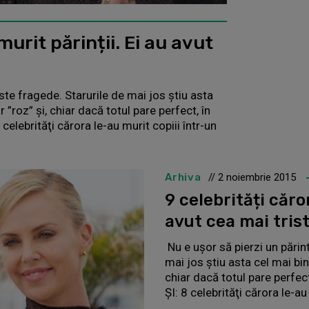
murit părinții. Ei au avut
rste fragede. Starurile de mai jos știu asta
 ”roz” și, chiar dacă totul pare perfect, în
elebrităţi cărora le-au murit copiii într-un
Arhiva
// 2 noiembrie 2015
9 celebrități căro
avut cea mai trist
Nu e ușor să pierzi un părint
mai jos știu asta cel mai bin
chiar dacă totul pare perfec
ȘI: 8 celebrităţi cărora le-a