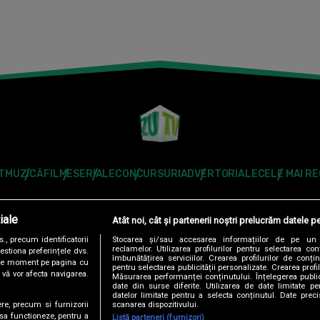
T
MUZICĂ
FILME
SERIALE
CONCURSURI
ADVERTORIALE
CELE MAI R
Modifică Setările
iale
Atât noi, cât și partenerii noștri prelucrăm datele pe
Follow us:
, precum identificatorii
Stocarea și/sau accesarea informațiilor de pe un 
reclamelor. Utilizarea profilurilor pentru selectarea con
estiona preferințele dvs.
îmbunătățirea serviciilor. Crearea profilurilor de conținu
orice moment pe pagina cu
pentru selectarea publicității personalizate. Crearea profil
u vă vor afecta navigarea.
Măsurarea performanței conținutului. Înțelegerea public
date din surse diferite. Utilizarea de date limitate pen
datelor limitate pentru a selecta conținutul. Date preci
scanarea dispozitivului.
ere, precum si furnizorii
DENTIALITATE
ANTENA TV GROUP S.A. – DATE COMPANIE
CODUL DE
 sa functioneze, pentru a
Listă parteneri (furnizori)