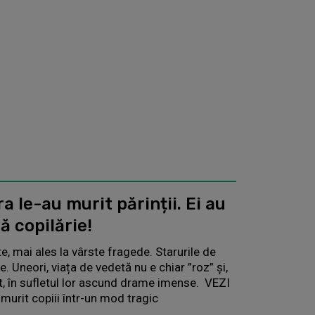
ra le-au murit părinții. Ei au
ă copilărie!
e, mai ales la vârste fragede. Starurile de
e. Uneori, viața de vedetă nu e chiar ”roz” și,
t, în sufletul lor ascund drame imense. VEZI
u murit copiii într-un mod tragic