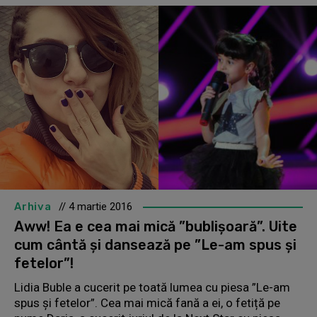
Arhiva
// 4 martie 2016
Aww! Ea e cea mai mică ”bublișoară”. Uite
cum cântă și dansează pe ”Le-am spus și
fetelor”!
Lidia Buble a cucerit pe toată lumea cu piesa ”Le-am
spus și fetelor”. Cea mai mică fană a ei, o fetiță pe