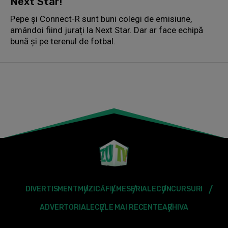
Next Star!
Pepe și Connect-R sunt buni colegi de emisiune,
amândoi fiind jurați la Next Star. Dar ar face echipă
bună și pe terenul de fotbal.
DIVERTISMENT
MUZICĂ
FILME
SERIALE
CONCURSURI
ADVERTORIALE
CELE MAI RECENTE
ARHIVA