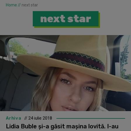
Home
//
next star
next star
Arhiva
// 24 iulie 2018
Lidia Buble și-a găsit mașina lovită. I-au