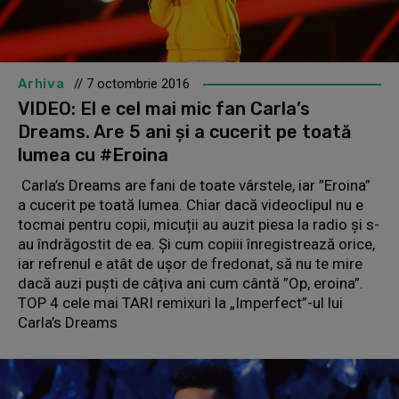
Arhiva
// 7 octombrie 2016
VIDEO: El e cel mai mic fan Carla’s
Dreams. Are 5 ani și a cucerit pe toată
lumea cu #Eroina
Carla’s Dreams are fani de toate vârstele, iar ”Eroina”
a cucerit pe toată lumea. Chiar dacă videoclipul nu e
tocmai pentru copii, micuții au auzit piesa la radio și s-
au îndrăgostit de ea. Și cum copiii înregistrează orice,
iar refrenul e atât de ușor de fredonat, să nu te mire
dacă auzi puști de câțiva ani cum cântă ”Op, eroina”.
TOP 4 cele mai TARI remixuri la „Imperfect”-ul lui
Carla’s Dreams