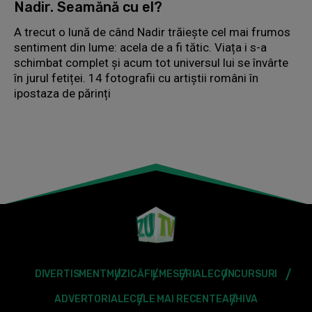
Nadir. Seamănă cu el?
A trecut o lună de când Nadir trăiește cel mai frumos
sentiment din lume: acela de a fi tătic. Viața i s-a
schimbat complet și acum tot universul lui se învârte
în jurul fetiței. 14 fotografii cu artiștii români în
ipostaza de părinți
DIVERTISMENT
MUZICĂ
FILME
SERIALE
CONCURSURI
ADVERTORIALE
CELE MAI RECENTE
ARHIVA