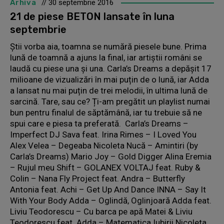
Arhiva
// 30 septembrie 2016
21 de piese BETON lansate în luna
septembrie
Știi vorba aia, toamna se numără piesele bune. Prima
lună de toamnă a ajuns la final, iar artiștii români se
laudă cu piese una și una. Carla’s Dreams a depășit 17
milioane de vizualizări în mai puțin de o lună, iar Adda
a lansat nu mai puțin de trei melodii, în ultima lună de
sarcină. Tare, sau ce? Ți-am pregătit un playlist numai
bun pentru finalul de săptămână, iar tu trebuie să ne
spui care e piesa ta preferată. Carla’s Dreams –
Imperfect DJ Sava feat. Irina Rimes – I Loved You
Alex Velea – Degeaba Nicoleta Nucă – Amintiri (by
Carla’s Dreams) Mario Joy – Gold Digger Alina Eremia
– Rujul meu Shift – GOLANEX VOLTAJ feat. Ruby &
Colin – Nana Fly Project feat. Andra – Butterfly
Antonia feat. Achi – Get Up And Dance INNA – Say It
With Your Body Adda – Oglindă, Oglinjoară Adda feat.
Liviu Teodorescu – Cu barca pe apă Matei & Liviu
Teodorescu feat. Adda – Matematica Iubirii Nicoleta