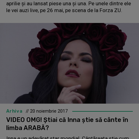
aprilie și au lansat piese una și una. Pe unele dintre ele
le vei auzi live, pe 26 mai, pe scena de la Forza ZU.
Arhiva
// 20 noiembrie 2017
VIDEO OMG! Știai că Inna știe să cânte în
limba ARABĂ?
Inna e un adevărat star mondial. Cântăreața știe cum