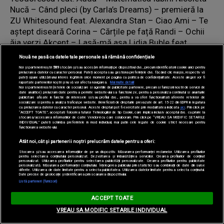
Nucă – Când pleci (by Carla’s Dreams) – premieră la
ZU Whitesound feat. Alexandra Stan – Ciao Ami – Te
aştept diseară Corina – Cărțile pe față Randi – Ochii
ăia verzi Akcent – Lasă-mă așa Lidia Buble feat.
Matteo – Mi-e bine
Nouă ne pasă ca datele tale personale să rămână confidențiale
Noi și partenerii noștri
589
stocăm și/sau accesăm informații pe dispozitivul dvs., precum identificatorii cookie unici pentru
prelucrarea datelor cu caracter personal. Puteți accepta sau gestiona preferințele dvs. făcând clic mai jos, respectiv vă
puteți opune utilizării unui interes legitim în orice moment pe pagina cu politica de confidențialitate. Aceste alegeri vor fi
raportate partenerilor noștri și nu vă vor afecta navigarea.
Mai multe detalii
Noi si partenerii nostri (retelele de socializare si agentiile de publicitate partenere, precum si furnizorii nostri de servicii de
date analitice) prelucram date pentru a permite website-ului sa functioneze, pentru a personaliza continutul si anunturile
publicitare afisate in functie de interesele si/sau profilul dvs., pentru a va oferi functionalitati aferente retelelor de
socializare si pentru a analiza traficul pe website. Beneficiati de drepturile prevazute de art. 15-22 din GDPR in legatura
cu prelucrarea datelor cu caracter personal. Aceste drepturi pot fi exercitate prin modalitatea indicata
aici
. Prin click pe
“ACCEPT TOATE”, acceptati folosirea tuturor Tehnologiilor de tip Cookie, care implica inclusiv acceptul dvs. cu privire la
stocarea/accesarea informatiilor de catre Vendor-ii cu care colaboram. Prin click pe “VREAU SA MODIFIC SETARILE
INDIVIDUAL” puteti schimba preferintele in mod individual, mai putin cele legate de cookie strict necesare pentru
functionarea website-ului.
Atât noi, cât și partenerii noștri prelucrăm datele pentru a oferi:
Stocarea și/sau accesarea informațiilor de pe un dispozitiv. Măsurarea performanței reclamelor. Utilizarea profilurilor
pentru selectarea conținutului personalizat. Dezvoltarea și îmbunătățirea serviciilor. Crearea profilurilor de conținut
personalizat. Utilizarea profilurilor pentru selectarea publicității personalizate. Crearea profilurilor pentru publicitate
personalizată. Măsurarea performanței conținutului. Înțelegerea publicului prin statistici sau combinații de date din surse
diferite. Utilizarea de date limitate pentru a selecta publicitatea. Utilizarea datelor limitate pentru a selecta conținutul.
Date precise de geolocație și identificarea prin scanarea dispozitivului.
Listă parteneri (furnizori)
ACCEPT TOATE
VREAU SA MODIFIC SETARILE INDIVIDUAL
Arhiva
// 23 august 2016