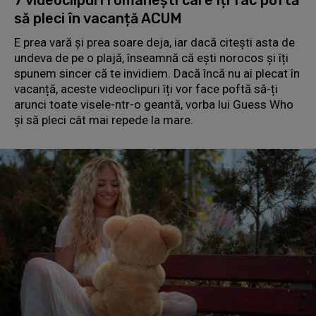
să pleci în vacanță ACUM
E prea vară și prea soare deja, iar dacă citești asta de
undeva de pe o plajă, înseamnă că ești norocos și îți
spunem sincer că te invidiem. Dacă încă nu ai plecat în
vacanță, aceste videoclipuri îți vor face poftă să-ți
arunci toate visele-ntr-o geantă, vorba lui Guess Who
și să pleci cât mai repede la mare.