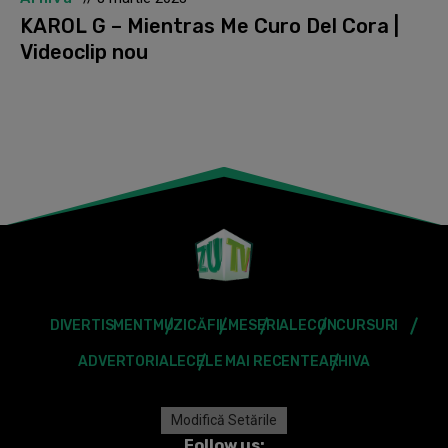
KAROL G – Mientras Me Curo Del Cora |
Videoclip nou
DIVERTISMENT
MUZICĂ
FILME
SERIALE
CONCURSURI
ADVERTORIALE
CELE MAI RECENTE
ARHIVA
Modifică Setările
Follow us: