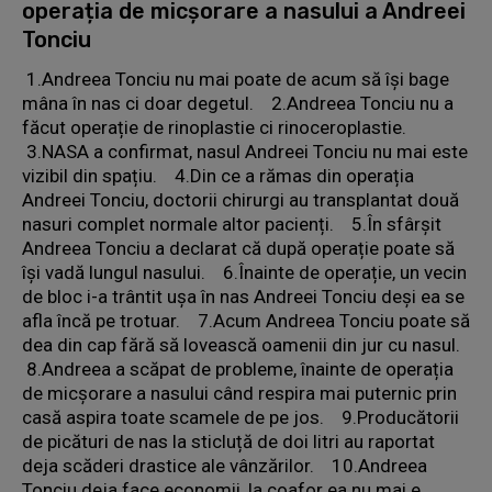
operația de micșorare a nasului a Andreei
Tonciu
1.Andreea Tonciu nu mai poate de acum să își bage
mâna în nas ci doar degetul. 2.Andreea Tonciu nu a
făcut operație de rinoplastie ci rinoceroplastie.
3.NASA a confirmat, nasul Andreei Tonciu nu mai este
vizibil din spațiu. 4.Din ce a rămas din operația
Andreei Tonciu, doctorii chirurgi au transplantat două
nasuri complet normale altor pacienți. 5.În sfârșit
Andreea Tonciu a declarat că după operație poate să
își vadă lungul nasului. 6.Înainte de operație, un vecin
de bloc i-a trântit ușa în nas Andreei Tonciu deși ea se
afla încă pe trotuar. 7.Acum Andreea Tonciu poate să
dea din cap fără să lovească oamenii din jur cu nasul.
8.Andreea a scăpat de probleme, înainte de operația
de micșorare a nasului când respira mai puternic prin
casă aspira toate scamele de pe jos. 9.Producătorii
de picături de nas la sticluță de doi litri au raportat
deja scăderi drastice ale vânzărilor. 10.Andreea
Tonciu deja face economii, la coafor ea nu mai e