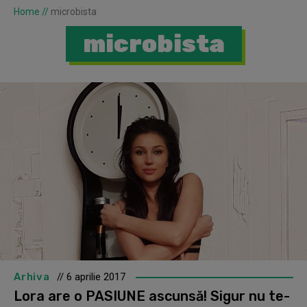
Home
//
microbista
microbista
Arhiva
// 6 aprilie 2017
Lora are o PASIUNE ascunsă! Sigur nu te-