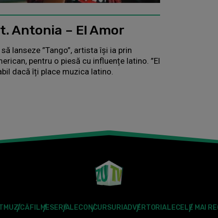
t. Antonia – El Amor
ă lanseze ”Tango”, artista își ia prin
erican, pentru o piesă cu influențe latino. ”El
bil dacă îți place muzica latino.
T
MUZICĂ
FILME
SERIALE
CONCURSURI
ADVERTORIALE
CELE MAI R