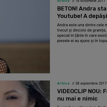
Arhiva
// 16 octombrie 2017
BETON! Andra sta
Youtube! A depăși
Andra este una dintre cele m
trecut și dincolo de granițe,
special în țările în care ex
piesele ei au ajuns şi în topu
Arhiva
// 28 septembrie 2017
VIDEOCLIP NOU: Fr
nu mai e nimic