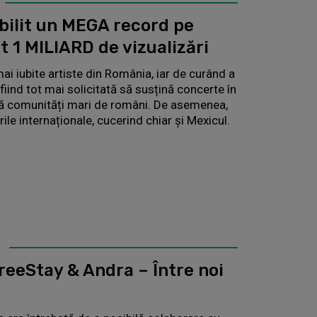
bilit un MEGA record pe
t 1 MILIARD de vizualizări
ai iubite artiste din România, iar de curând a
 fiind tot mai solicitată să susțină concerte în
istă comunități mari de români. De asemenea,
rile internaționale, cucerind chiar și Mexicul.
eeStay & Andra – Între noi