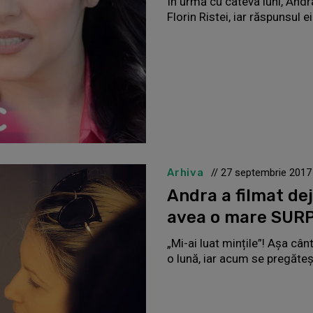
În urmă cu câteva luni, Andr
Florin Ristei, iar răspunsul e
Arhiva
// 27 septembrie 2017
Andra a filmat dej
avea o mare SUR
„Mi-ai luat mințile”! Așa c
o lună, iar acum se pregăte