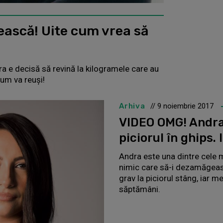
ească! Uite cum vrea să
a e decisă să revină la kilogramele care au
cum va reuși!
Arhiva
// 9 noiembrie 2017
VIDEO OMG! Andra
piciorul în ghips.
Andra este una dintre cele m
nimic care să-i dezamăgeasc
grav la piciorul stâng, iar 
săptămâni.