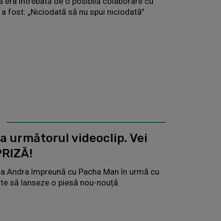
a era întrebată de o posibilă colaborare cu
i a fost: „Niciodată să nu spui niciodată”.
a următorul videoclip. Vei
PRIZĂ!
ânta Andra împreună cu Pacha Man în urmă cu
ște să lanseze o piesă nou-nouță.