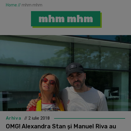
Home
//
mhm mhm
mhm mhm
Arhiva
// 2 iulie 2018
OMG! Alexandra Stan și Manuel Riva au