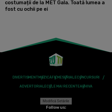
costumații de la MET Gala. Toată lumea a
fost cu ochii pe ei
DIVERTISMENT
MUZICĂ
FILME
SERIALE
CONCURSURI
ADVERTORIALE
CELE MAI RECENTE
ARHIVA
Modifică Setările
Follow us: