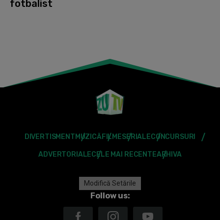
fotbalist
DIVERTISMENT
MUZICĂ
FILME
SERIALE
CONCURSURI
ADVERTORIALE
CELE MAI RECENTE
ARHIVA
Modifică Setările
Follow us: