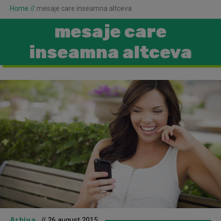
Home
//
mesaje care inseamna altceva
mesaje care
inseamna altceva
Arhiva
// 26 august 2015