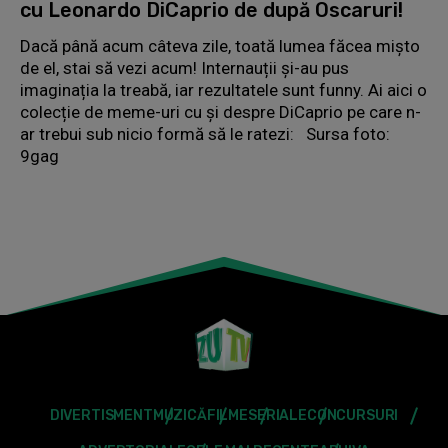
cu Leonardo DiCaprio de după Oscaruri!
Dacă până acum câteva zile, toată lumea făcea mișto
de el, stai să vezi acum! Internauții și-au pus
imaginația la treabă, iar rezultatele sunt funny. Ai aici o
colecție de meme-uri cu și despre DiCaprio pe care n-
ar trebui sub nicio formă să le ratezi: Sursa foto:
9gag
DIVERTISMENT
MUZICĂ
FILME
SERIALE
CONCURSURI