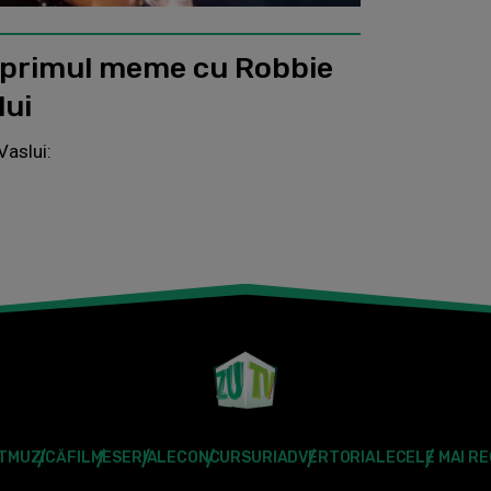
i primul meme cu Robbie
lui
Vaslui:
T
MUZICĂ
FILME
SERIALE
CONCURSURI
ADVERTORIALE
CELE MAI R