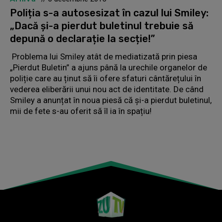
Poliția s-a autosesizat în cazul lui Smiley:
„Dacă și-a pierdut buletinul trebuie să
depună o declarație la secție!”
Problema lui Smiley atât de mediatizată prin piesa
„Pierdut Buletin” a ajuns până la urechile organelor de
poliție care au ținut să îi ofere sfaturi cântărețului în
vederea eliberării unui nou act de identitate. De când
Smiley a anunțat în noua piesă că și-a pierdut buletinul,
mii de fete s-au oferit să îl ia în spațiu!