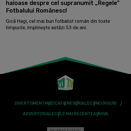
haioase despre cel supranumit „Regele”
Fotbalului Românesc!
Gică Hagi, cel mai bun fotbalist român din toate
timpurile, împlinește astăzi 53 de ani.
DIVERTISMENT
MUZICĂ
FILME
SERIALE
CONCURSURI
ADVERTORIALE
CELE MAI RECENTE
ARHIVA
Modifică Setările