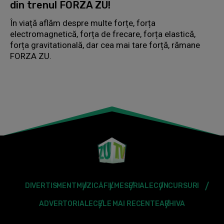
din trenul FORZA ZU!
În viață aflăm despre multe forțe, forța
electromagnetică, forța de frecare, forța elastică,
forța gravitatională, dar cea mai tare forță, rămane
FORZA ZU.
DIVERTISMENT
MUZICĂ
FILME
SERIALE
CONCURSURI
ADVERTORIALE
CELE MAI RECENTE
ARHIVA