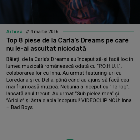
Arhiva
// 4 martie 2016
Top 8 piese de la Carla’s Dreams pe care
nu le-ai ascultat niciodată
Băieții de la Carla’s Dreams au început să-și facă loc în
lumea muzicală românească odată cu ”P.O.H.U.I.”,
colaborarea lor cu Inna. Au urmat featuring-uri cu
Loredana și cu Delia, până când au ajuns să facă cea
mai frumoasă muzică. Nebunia a început cu ”Te rog”,
lansată anul trecut. Au urmat ”Sub pielea mea” și
”Aripile” și ăsta e abia începutul! VIDEOCLIP NOU: Inna
– Bad Boys