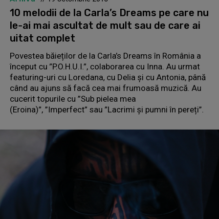
10 melodii de la Carla’s Dreams pe care nu
le-ai mai ascultat de mult sau de care ai
uitat complet
Povestea băieților de la Carla’s Dreams în România a
început cu ”P.O.H.U.I.”, colaborarea cu Inna. Au urmat
featuring-uri cu Loredana, cu Delia și cu Antonia, până
când au ajuns să facă cea mai frumoasă muzică. Au
cucerit topurile cu ”Sub pielea mea
(Eroina)”, ”Imperfect” sau ”Lacrimi și pumni în pereți”.