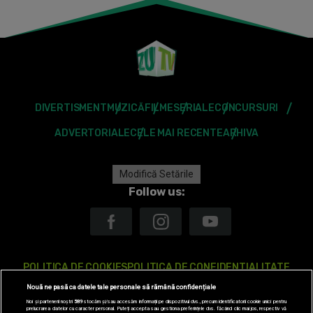
DIVERTISMENT
MUZICĂ
FILME
SERIALE
CONCURSURI
ADVERTORIALE
CELE MAI RECENTE
ARHIVA
Modifică Setările
Follow us:
POLITICA DE COOKIES
POLITICA DE CONFIDENTIALITATE
Nouă ne pasă ca datele tale personale să rămână confidențiale
ANTENA TV GROUP S.A. – DATE COMPANIE
Noi și partenerii noștri
589
stocăm și/sau accesăm informații pe dispozitivul dvs., precum identificatorii cookie unici pentru
prelucrarea datelor cu caracter personal. Puteți accepta sau gestiona preferințele dvs. făcând clic mai jos, respectiv vă