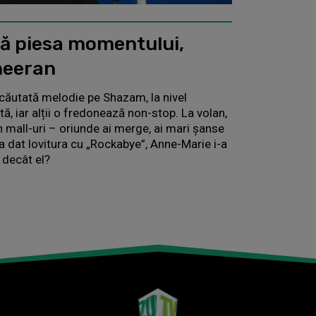
ă piesa momentului,
heeran
căutată melodie pe Shazam, la nivel
ă, iar alții o fredonează non-stop. La volan,
în mall-uri – oriunde ai merge, ai mari șanse
a dat lovitura cu „Rockabye”, Anne-Marie i-a
 decât el?