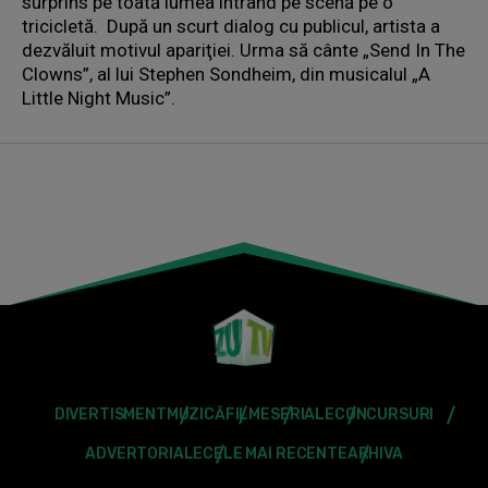
surprins pe toată lumea intrând pe scenă pe o
tricicletă. După un scurt dialog cu publicul, artista a
dezvăluit motivul apariţiei. Urma să cânte „Send In The
Clowns”, al lui Stephen Sondheim, din musicalul „A
Little Night Music”.
DIVERTISMENT
MUZICĂ
FILME
SERIALE
CONCURSURI
ADVERTORIALE
CELE MAI RECENTE
ARHIVA